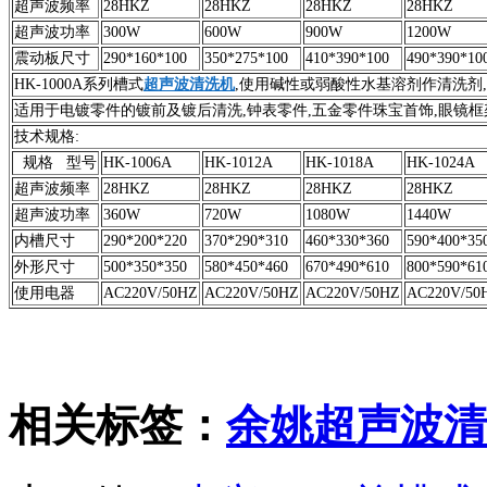
超声波频率
28HKZ
28HKZ
28HKZ
28HKZ
超声波功率
300W
600W
900W
1200W
震动板尺寸
290*160*100
350*275*100
410*390*100
490*390*10
HK-1000A系列槽式
超声波清洗机
,使用碱性或弱酸性水基溶剂作清洗剂,
适用于电镀零件的镀前及镀后清洗,钟表零件,五金零件珠宝首饰,眼镜框
技术规格:
规格 型号
HK-1006A
HK-1012A
HK-1018A
HK-1024A
超声波频率
28HKZ
28HKZ
28HKZ
28HKZ
超声波功率
360W
720W
1080W
1440W
内槽尺寸
290*200*220
370*290*310
460*330*360
590*400*35
外形尺寸
500*350*350
580*450*460
670*490*610
800*590*61
使用电器
AC220V/50HZ
AC220V/50HZ
AC220V/50HZ
AC220V/50
相关标签：
余姚超声波清